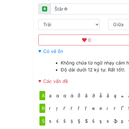
9
0
Có vẻ ổn
Không chứa từ ngữ nhạy cảm ho
Độ dài dưới 12 ký tự. Rất tốt!.
Các vấn đề
A
a
ɑ
α
ά
მ
ã
∂
ǟ
ǻ
ą
ﻪ
R
r
ŗ
ѓ
ŕ
ř
ṝ
ʀ
я
ɾ
г
Ґ
S
s
ś
š
ṩ
§
$
ŝ
ş
ѕ
ֆ
ʂ