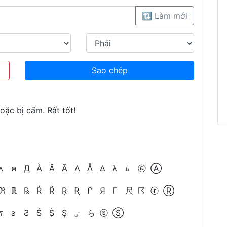
🔃 Làm mới
Sao chép
ặc bị cấm. Rất tốt!
ʌ
ค
Д
À
Â
Ã
Λ
ᐰ
Δ
λ
ﾑ
ⓐ
Ⓐ
ℜ
ℝ
℞
Ŕ
Ȓ
Ŗ
Ʀ
Ր
Я
Г
尺
☈
ⓡ
Ⓡ
ร
ƨ
Ƨ
Ś
Ṩ
Ş
ٸ
ら
ⓢ
Ⓢ