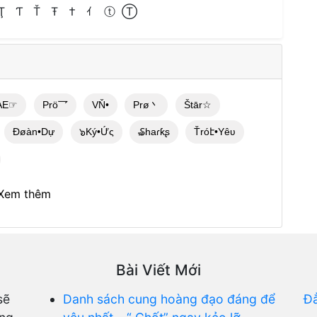
Ţ
Ƭ
Ť
Ŧ
†
ｲ
ⓣ
Ⓣ
AE☞
Prö乛
VŇ•
Prø丶
Štār☆
Đøàn•Dự
๖Ký•Ứς
₷haɾƙʂ
Ťróէ•Yêʋ
Xem thêm
Bài Viết Mới
sẽ
Danh sách cung hoàng đạo đáng để
Đ