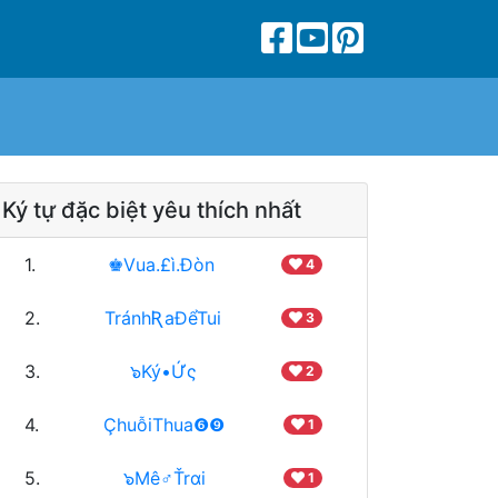
Ký tự đặc biệt yêu thích nhất
1.
♚Vua.£ì.Đòn
4
2.
TránhƦaĐểTui
3
3.
๖Ký•Ứς
2
4.
ÇhuỗiThua❻❾
1
5.
๖Mê♂Ťrαi
1