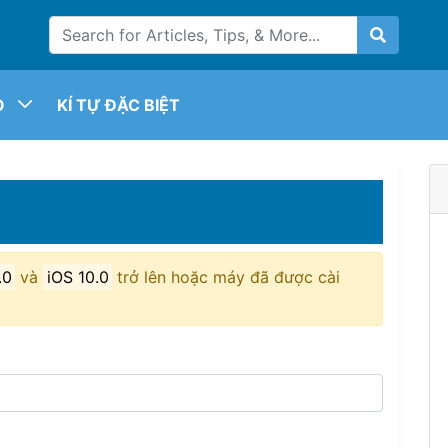
O
KÍ TỰ ĐẶC BIỆT
.0
và
iOS 10.0
trở lên hoặc máy đã được cài