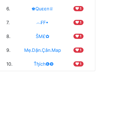
6.
♚Quεεn♕
1
7.
︵₣F•
1
8.
ŠM£✿
1
9.
Mẹ.Dặn.Çân.Map
1
10.
Ťɧích❻❾
1