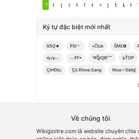
T
t
ţ
τ
ƭ
ť
ŧ
т
ʈ
է
ȶ
ƚ
Ký tự đặc biệt mới nhất
ßßQ★
₣ßI丶
»Člub
ŠM£✿
ɱ√ρ︵
︵₣F•
༄༂QĐ乛
๖ŤOP
Çô•Độς
Çủ.Ƙhσai.£ang
Mưa☆ßăйɠ
Về chúng tôi
Wikigioitre.com là website chuyên chia 