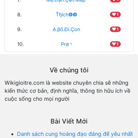
8.
Ťɧích❻❾
1
9.
Ạ.βố.Đi.Çon
1
10.
Prø丶
1
Về chúng tôi
Wikigioitre.com là website chuyên chia sẽ những
kiến thức cơ bản, định nghĩa, thông tin hữu ích về
cuộc sống cho mọi người
Bài Viết Mới
Danh sách cung hoàng đạo đáng để yêu nhất