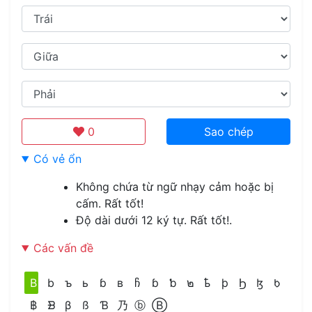
0
Sao chép
Có vẻ ổn
Không chứa từ ngữ nhạy cảm hoặc bị
cấm. Rất tốt!
Độ dài dưới 12 ký tự. Rất tốt!.
Các vấn đề
B
b
ъ
ь
ɓ
в
ჩ
ɓ
ƅ
๒
ҍ
þ
Ϧ
ɮ
ᱠ
฿
ᗽ
β
ß
Ɓ
乃
ⓑ
Ⓑ