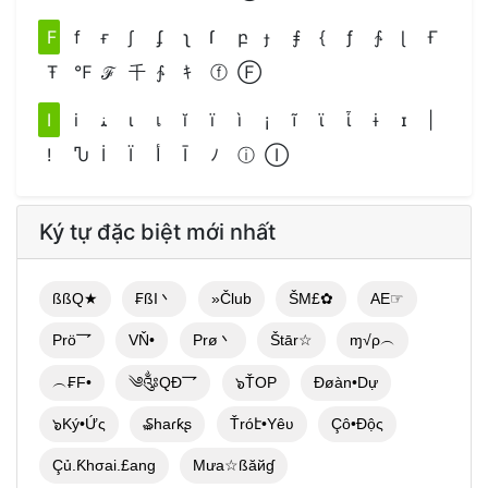
F
f
ғ
∫
ʄ
ʅ
ſ
բ
ɟ
⨎
{
ƒ
∱
ɭ
Ғ
Ŧ
℉
ℱ
千
∱
ｷ
ⓕ
Ⓕ
I
i
ﻨ
ι
เ
ĭ
ï
ì
¡
ĩ
ϊ
ἶ
ɨ
ɪ
|
!
Ⴠ
İ
Ϊ
أ
Ī
ﾉ
ⓘ
Ⓘ
Ký tự đặc biệt mới nhất
ßßQ★
₣ßI丶
»Člub
ŠM£✿
AE☞
Prö乛
VŇ•
Prø丶
Štār☆
ɱ√ρ︵
︵₣F•
༄༂QĐ乛
๖ŤOP
Đøàn•Dự
๖Ký•Ứς
₷haɾƙʂ
Ťróէ•Yêʋ
Çô•Độς
Çủ.Ƙhσai.£ang
Mưa☆ßăйɠ