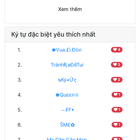
Xem thêm
Ký tự đặc biệt yêu thích nhất
1.
♚Vua.£ì.Đòn
4
2.
TránhƦaĐểTui
3
3.
๖Ký•Ứς
2
4.
♚Quεεn♕
1
5.
︵₣F•
1
6.
ŠM£✿
1
7.
Mẹ.Dặn.Çân.Map
1