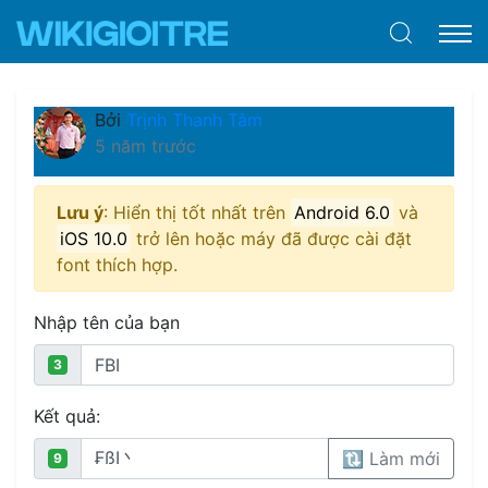
Bởi
Trịnh Thanh Tâm
5 năm trước
Lưu ý
: Hiển thị tốt nhất trên
Android 6.0
và
iOS 10.0
trở lên hoặc máy đã được cài đặt
font thích hợp.
Nhập tên của bạn
3
Kết quả:
🔃 Làm mới
9