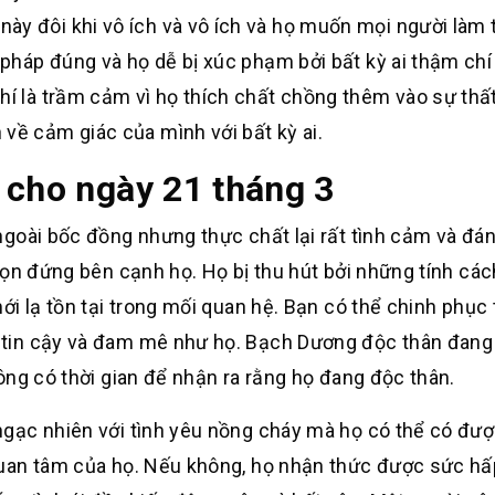
ày đôi khi vô ích và vô ích và họ muốn mọi người làm 
i pháp đúng và họ dễ bị xúc phạm bởi bất kỳ ai thậm ch
chí là trầm cảm vì họ thích chất chồng thêm vào sự thấ
về cảm giác của mình với bất kỳ ai.
 cho ngày 21 tháng 3
goài bốc đồng nhưng thực chất lại rất tình cảm và đán
ọn đứng bên cạnh họ. Họ bị thu hút bởi những tính các
i lạ tồn tại trong mối quan hệ. Bạn có thể chinh phục t
tin cậy và đam mê như họ. Bạch Dương độc thân đang
ông có thời gian để nhận ra rằng họ đang độc thân.
gạc nhiên với tình yêu nồng cháy mà họ có thể có được
quan tâm của họ. Nếu không, họ nhận thức được sức hấ