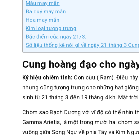
Màu may mắn
Đá quý may mắn
Hoa may mắn
Kim loại tượng trưng
Đặc điểm của ngày 21/3.
Số liệu thống kê nói gì về ngày 21 tháng 3 Cu
Cung hoàng đạo cho ngày
Ký hiệu chiêm tinh:
Con cừu ( Ram). Điều này 
nhưng cũng tượng trưng cho những hạt giống
sinh từ 21 tháng 3 đến 19 tháng 4 khi Mặt tr
Chòm sao Bạch Dương với vĩ độ có thể nhìn thấ
Gamma Arietis, là một trong mười hai chòm s
vuông giữa Song Ngư về phía Tây và Kim Ngưu