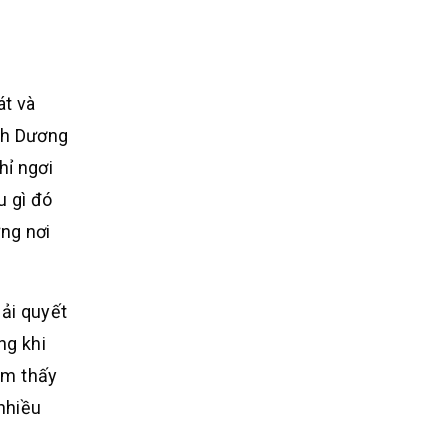
át và
ch Dương
hỉ ngơi
u gì đó
ững nơi
iải quyết
ng khi
ảm thấy
 nhiều