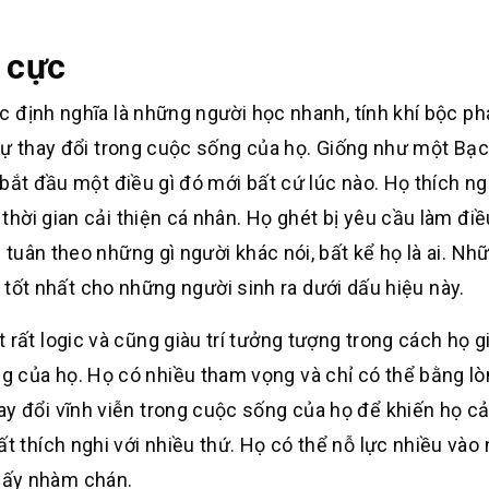
u cực
 định nghĩa là những người học nhanh, tính khí bộc ph
 sự thay đổi trong cuộc sống của họ. Giống như một Bạ
bắt đầu một điều gì đó mới bất cứ lúc nào. Họ thích ng
ời gian cải thiện cá nhân. Họ ghét bị yêu cầu làm điề
uân theo những gì người khác nói, bất kể họ là ai. Nh
g tốt nhất cho những người sinh ra dưới dấu hiệu này.
 rất logic và cũng giàu trí tưởng tượng trong cách họ g
 của họ. Họ có nhiều tham vọng và chỉ có thể bằng lò
ay đổi vĩnh viễn trong cuộc sống của họ để khiến họ c
t thích nghi với nhiều thứ. Họ có thể nỗ lực nhiều vào
hấy nhàm chán.