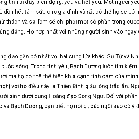
g tình ái đầy biến động, yêu và hết yêu. Một người yêu
sẽ dồn hết tâm sức cho gia đình và rất có thể họ sẽ có
hử thách và sai lầm sẽ chi phối một số phần trong cuộ
ứng đáng. Họ hợp nhất với những người sinh vào ngày 6,
g đạo gắn bó nhất với hai cung lửa khác: Sư Tử và Nh
 cuộc sống. Trong tình yêu, Bạch Dương luôn tìm kiếm
ời mà họ có thể thể hiện khía cạnh tình cảm của mình
ghị với họ điều này là Thiên Bình giàu lòng trắc ẩn. Ng
gười sinh dưới cung Hoàng đạo Song Ngư. Đối với phần 
 và Bạch Dương, bạn biết họ nói gì, các ngôi sao có ý 