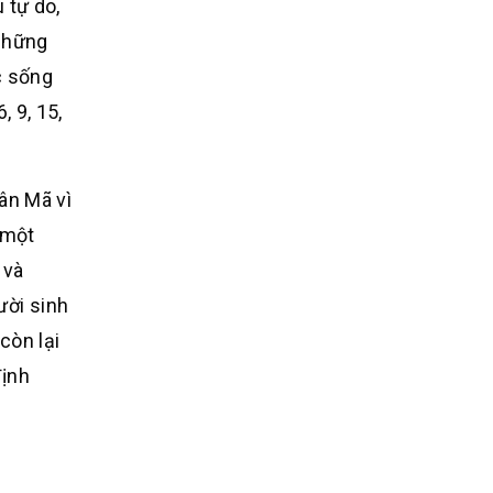
 tự do,
 những
c sống
 9, 15,
ân Mã vì
 một
 và
ười sinh
còn lại
định