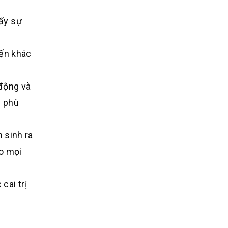
hấy sự
iến khác
 động và
) phù
h sinh ra
ho mọi
cai trị