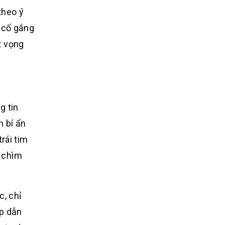
theo ý
í cố gắng
t vọng
g tin
h bí ẩn
rái tim
 chìm
, chỉ
p dẫn