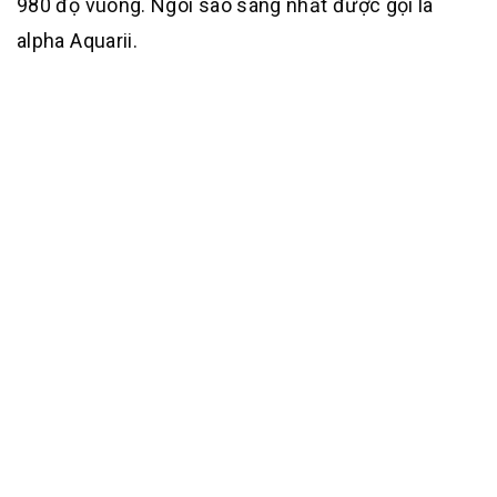
980 độ vuông. Ngôi sao sáng nhất được gọi là
alpha Aquarii.