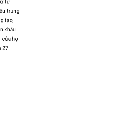
từ từ
yêu trung
g tạo,
on kháu
u của họ
 27.