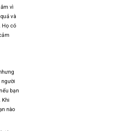
lắm vì
 quả và
. Họ có
 cảm
 nhưng
g người
 nếu bạn
 Khi
hạn nào