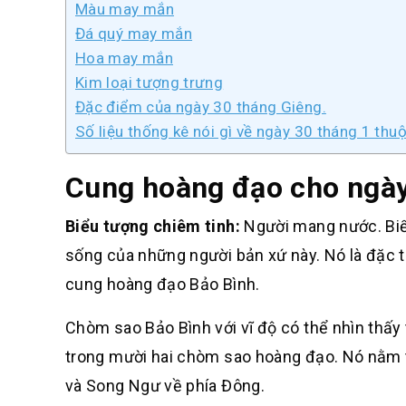
Màu may mắn
Đá quý may mắn
Hoa may mắn
Kim loại tượng trưng
Đặc điểm của ngày 30 tháng Giêng.
Số liệu thống kê nói gì về ngày 30 tháng 1 th
Cung hoàng đạo cho ngày 
Biểu tượng chiêm tinh:
Người mang nước. Biểu
sống của những người bản xứ này. Nó là đặc 
cung hoàng đạo Bảo Bình.
Chòm sao Bảo Bình với vĩ độ có thể nhìn thấy t
trong mười hai chòm sao hoàng đạo. Nó nằm t
và Song Ngư về phía Đông.