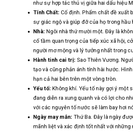
như sự hợp tác thú vị giữa hai dấu hiệu Mặ
Tính Chất:
Cố định. Phẩm chất đề xuất b
sự giác ngộ và giúp đỡ của họ trong hầu
Nhà:
Ngôi nhà thứ mười một. Đây là khôn
cố tầm quan trọng của tiếp xúc xã hội, cởi
người mơ mộng và lý tưởng nhất trong c
Hành tinh cai trị:
Sao Thiên Vương. Người 
tạo và cũng phản ánh tính hài hước. Hìn
hạn cả hai bên trên một vòng tròn.
Yếu tố:
Không khí. Yếu tố này gợi ý một s
đang diễn ra xung quanh và có lợi cho nh
với các nguyên tố nước sẽ làm bay hơi nó
Ngày may mắn:
Thứ Ba. Đây là ngày được
mãnh liệt và xác định tốt nhất với những