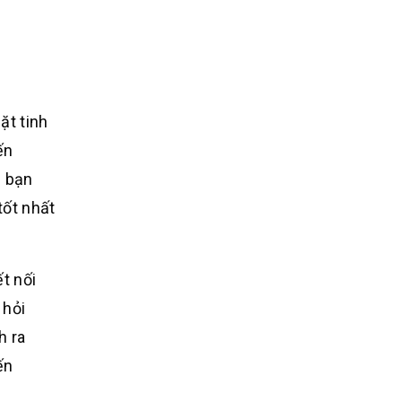
ặt tinh
ến
i bạn
tốt nhất
t nối
 hỏi
h ra
ến