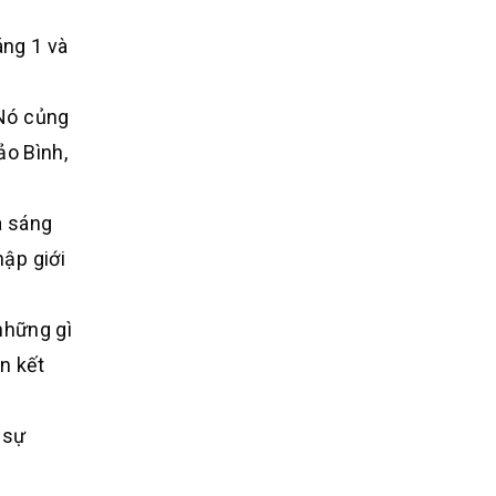
áng 1 và
 Nó củng
ảo Bình,
à sáng
ập giới
những gì
n kết
 sự