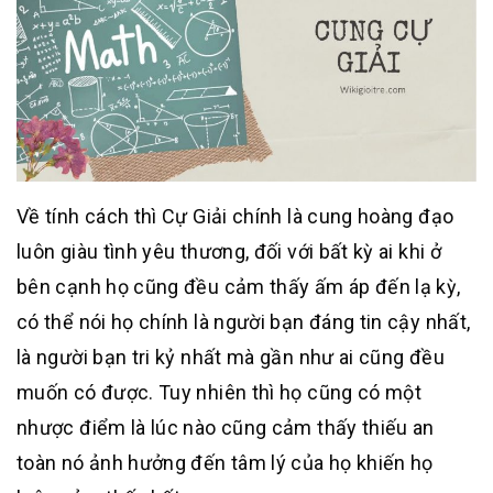
Về tính cách thì Cự Giải chính là cung hoàng đạo
luôn giàu tình yêu thương, đối với bất kỳ ai khi ở
bên cạnh họ cũng đều cảm thấy ấm áp đến lạ kỳ,
có thể nói họ chính là người bạn đáng tin cậy nhất,
là người bạn tri kỷ nhất mà gần như ai cũng đều
muốn có được. Tuy nhiên thì họ cũng có một
nhược điểm là lúc nào cũng cảm thấy thiếu an
toàn nó ảnh hưởng đến tâm lý của họ khiến họ