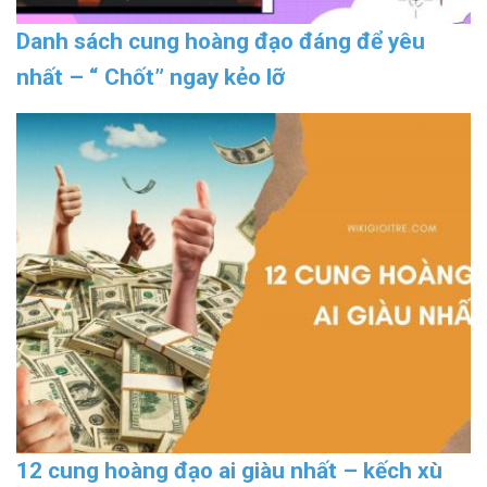
Danh sách cung hoàng đạo đáng để yêu
nhất – “ Chốt” ngay kẻo lỡ
12 cung hoàng đạo ai giàu nhất – kếch xù