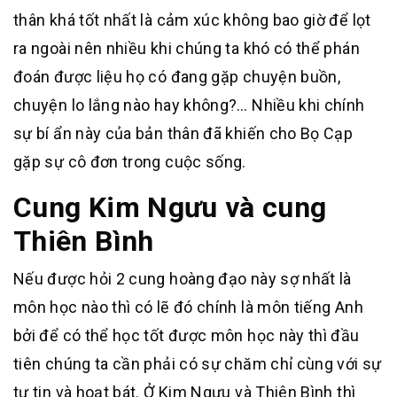
thân khá tốt nhất là cảm xúc không bao giờ để lọt
ra ngoài nên nhiều khi chúng ta khó có thể phán
đoán được liệu họ có đang gặp chuyện buồn,
chuyện lo lắng nào hay không?… Nhiều khi chính
sự bí ẩn này của bản thân đã khiến cho Bọ Cạp
gặp sự cô đơn trong cuộc sống.
Cung Kim Ngưu và cung
Thiên Bình
Nếu được hỏi 2 cung hoàng đạo này sợ nhất là
môn học nào thì có lẽ đó chính là môn tiếng Anh
bởi để có thể học tốt được môn học này thì đầu
tiên chúng ta cần phải có sự chăm chỉ cùng với sự
tự tin và hoạt bát. Ở Kim Ngưu và Thiên Bình thì