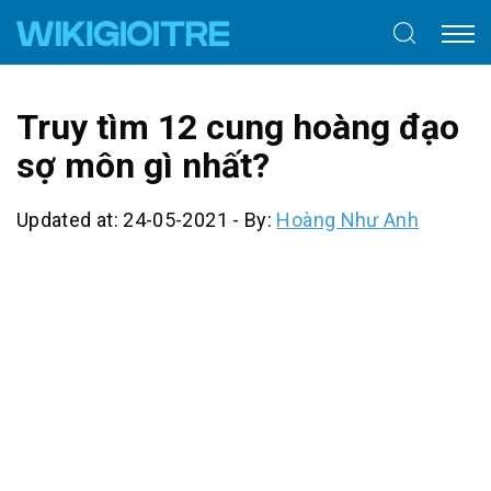
Truy tìm 12 cung hoàng đạo
sợ môn gì nhất?
Updated at: 24-05-2021
-
By:
Hoàng Như Anh