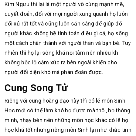
Kim Ngưu thì lại là một người vô cùng mạnh mẽ,
quyết đoán, đối với mọi người xung quanh họ luôn
đối xử rất tốt và cũng luôn sẵn sàng để giúp đỡ
người khác không hề tính toán điều gì cả, họ sống
một cách chân thành với người thân và bạn bè. Tuy
nhiên thì họ lại sống khá nội tâm nên nhiều khi
không bộc lộ cảm xúc ra bên ngoài khiến cho
người đối diện khó mà phán đoán được.
Cung Song Tử
Riêng với cung hoàng đạo này thì có lẽ môn Sinh
Học mới có thể làm khó họ được mà thôi, họ thông
minh, nhạy bén nên những môn học khác có lẽ họ
học khá tốt nhưng riêng môn Sinh lại như khắc tinh