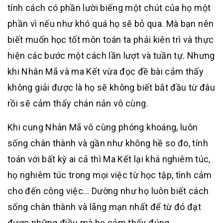
tính cách có phần lười biếng một chút của họ một
phần vì nếu như khó quá họ sẽ bỏ qua. Mà bạn nên
biết muốn học tốt môn toán ta phải kiên trì và thực
hiện các bước một cách lần lượt và tuần tự. Nhưng
khi Nhân Mã và ma Kết vừa đọc đề bài cảm thấy
không giải được là họ sẽ không biết bắt đầu từ đâu
rồi sẽ cảm thấy chán nản vô cùng.
Khi cung Nhân Mã vô cùng phóng khoáng, luôn
sống chân thành và gần như không hề so đo, tính
toán với bất kỳ ai cả thì Ma Kết lại khá nghiêm túc,
họ nghiêm túc trong mọi việc từ học tập, tình cảm
cho đến công việc… Dường như họ luôn biết cách
sống chân thành và lãng mạn nhất để từ đó đạt
được những điều mà họ cảm thấy đúng.