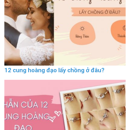
12 cung hoàng đạo lấy chồng ở đâu?