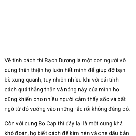
Về tính cách thì Bạch Dương là một con người vô
cùng thân thiện họ luôn hết mình để giúp đỡ bạn
bè xung quanh, tuy nhiên nhiều khi với cái tính
cách quá thẳng thắn và nóng nảy của mình họ
cũng khiến cho nhiều người cảm thấy sốc và bất
ngờ từ đó vướng vào những rắc rối không đáng có.
Còn với cung Bọ Cạp thì đây lại là một cung khá
khó đoán, họ biết cách để kìm nén và che dấu bản