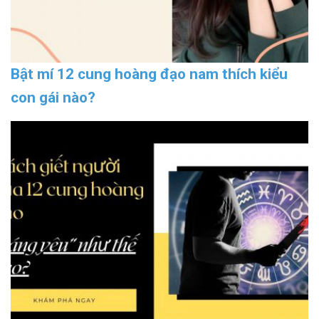
Bật mí 12 cung hoàng đạo nam thích kiểu
con gái nào?