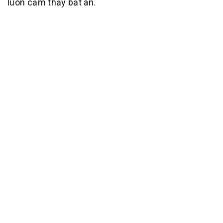
luôn cảm thấy bất an.