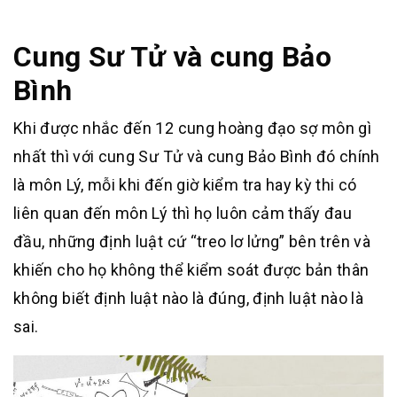
Cung Sư Tử và cung Bảo
Bình
Khi được nhắc đến 12 cung hoàng đạo sợ môn gì
nhất thì với cung Sư Tử và cung Bảo Bình đó chính
là môn Lý, mỗi khi đến giờ kiểm tra hay kỳ thi có
liên quan đến môn Lý thì họ luôn cảm thấy đau
đầu, những định luật cứ “treo lơ lửng” bên trên và
khiến cho họ không thể kiểm soát được bản thân
không biết định luật nào là đúng, định luật nào là
sai.