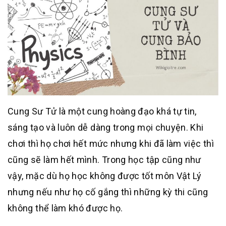
Cung Sư Tử là một cung hoàng đạo khá tự tin,
sáng tạo và luôn dễ dàng trong mọi chuyện. Khi
chơi thì họ chơi hết mức nhưng khi đã làm việc thì
cũng sẽ làm hết mình. Trong học tập cũng như
vậy, mặc dù họ học không được tốt môn Vật Lý
nhưng nếu như họ cố gắng thì những kỳ thi cũng
không thể làm khó được họ.