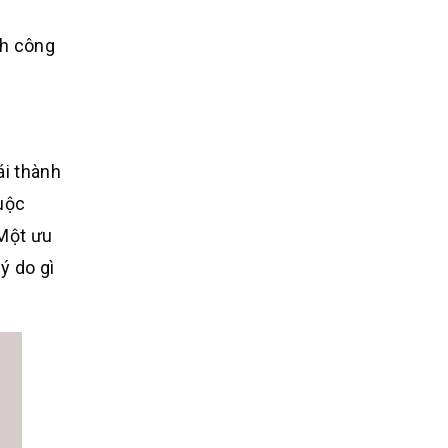
nh công
ái thành
uộc
 Một ưu
ý do gì