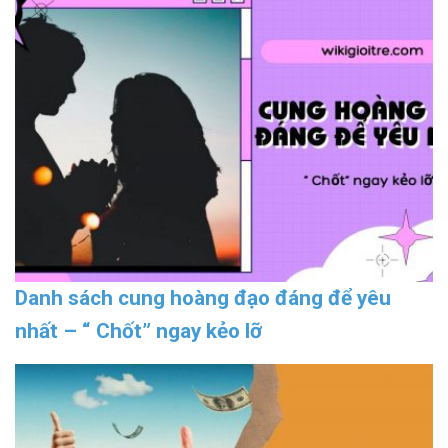
Danh sách cung hoàng đạo đáng để yêu
nhất – “ Chốt” ngay kẻo lỡ