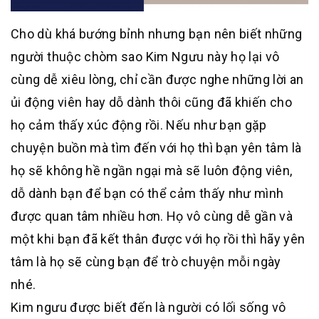
Cho dù khá bướng bỉnh nhưng bạn nên biết những
người thuộc chòm sao Kim Ngưu này họ lại vô
cùng dễ xiêu lòng, chỉ cần được nghe những lời an
ủi động viên hay dỗ dành thôi cũng đã khiến cho
họ cảm thấy xúc động rồi. Nếu như bạn gặp
chuyện buồn mà tìm đến với họ thì bạn yên tâm là
họ sẽ không hề ngần ngại mà sẽ luôn động viên,
dỗ dành bạn để bạn có thể cảm thấy như mình
được quan tâm nhiều hơn. Họ vô cùng dễ gần và
một khi bạn đã kết thân được với họ rồi thì hãy yên
tâm là họ sẽ cùng bạn để trò chuyện mỗi ngày
nhé.
Kim ngưu được biết đến là người có lối sống vô