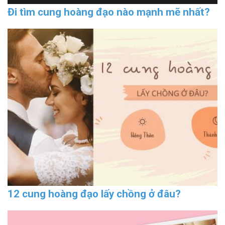
Đi tìm cung hoàng đạo nào mạnh mẽ nhất?
12 cung hoàng đạo lấy chồng ở đâu?