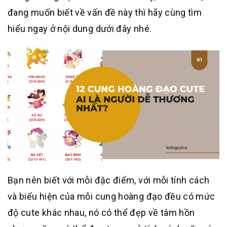
đang muốn biết về vấn đề này thì hãy cùng tìm
hiểu ngay ở nội dung dưới đây nhé.
Bạn nên biết với mỗi đặc điểm, với mỗi tính cách
và biểu hiện của mỗi cung hoàng đạo đều có mức
độ cute khác nhau, nó có thể đẹp về tâm hồn