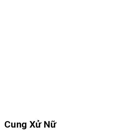
Cung Xử Nữ