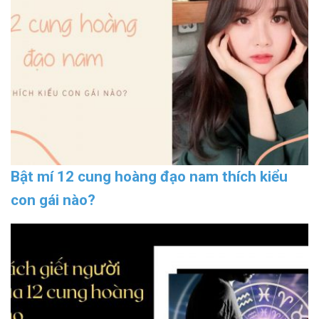
Bật mí 12 cung hoàng đạo nam thích kiểu
con gái nào?