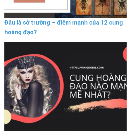
Đâu là sở trường – điểm mạnh của 12 cung
hoàng đạo?