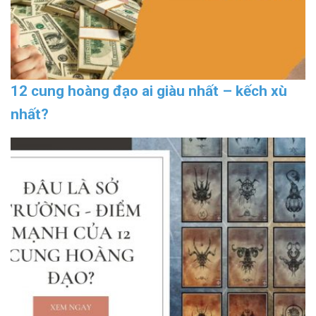
12 cung hoàng đạo ai giàu nhất – kếch xù
nhất?