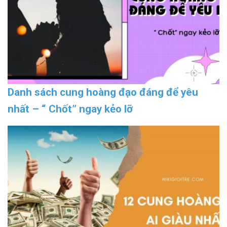
Danh sách cung hoàng đạo đáng để yêu
nhất – “ Chốt” ngay kẻo lỡ