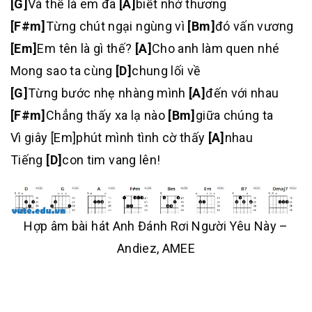
[G]
Và thế là em đã
[A]
biết nhớ thương
[F#m]
Từng chút ngại ngùng vì
[Bm]
đó vấn vương
[Em]
Em tên là gì thế?
[A]
Cho anh làm quen nhé
Mong sao ta cùng
[D]
chung lối về
[G]
Từng bước nhẹ nhàng mình
[A]
đến với nhau
[F#m]
Chẳng thấy xa lạ nào
[Bm]
giữa chúng ta
Vì giây [Em]phút mình tình cờ thấy
[A]
nhau
Tiếng
[D]
con tim vang lên!
Hợp âm bài hát Anh Đánh Rơi Người Yêu Này –
Andiez, AMEE