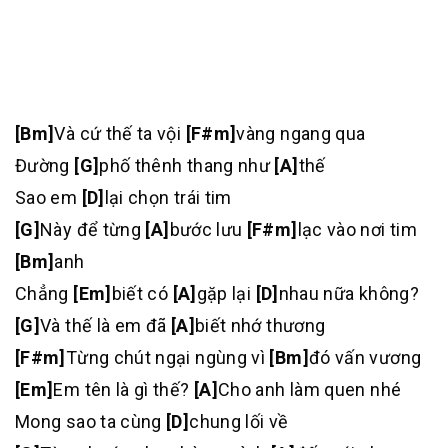
[Bm]
Và cứ thế ta vội
[F#m]
vàng ngang qua
Đường
[G]
phố thênh thang như
[A]
thế
Sao em
[D]
lại chọn trái tim
[G]
Này để từng
[A]
bước lưu
[F#m]
lạc vào nơi tim
[Bm]
anh
Chẳng
[Em]
biết có
[A]
gặp lại
[D]
nhau nữa không?
[G]
Và thế là em đã
[A]
biết nhớ thương
[F#m]
Từng chút ngại ngùng vì
[Bm]
đó vấn vương
[Em]
Em tên là gì thế?
[A]
Cho anh làm quen nhé
Mong sao ta cùng
[D]
chung lối về