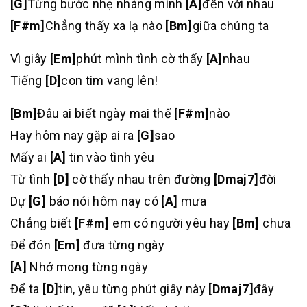
[G]
Từng bước nhẹ nhàng mình
[A]
đến với nhau
[F#m]
Chẳng thấy xa lạ nào
[Bm]
giữa chúng ta
Vì giây
[Em]
phút mình tình cờ thấy
[A]
nhau
Tiếng
[D]
con tim vang lên!
[Bm]
Đâu ai biết ngày mai thế
[F#m]
nào
Hay hôm nay gặp ai ra
[G]
sao
Mấy ai
[A]
tin vào tình yêu
Từ tình
[D]
cờ thấy nhau trên đường
[Dmaj7]
đời
Dự
[G]
báo nói hôm nay có
[A]
mưa
Chẳng biết
[F#m]
em có người yêu hay
[Bm]
chưa
Để đón
[Em]
đưa từng ngày
[A]
Nhớ mong từng ngày
Để ta
[D]
tin, yêu từng phút giây này
[Dmaj7]
đây