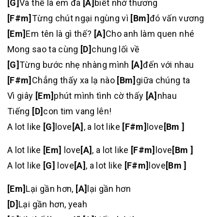
[G]
Và thế là em đã
[A]
biết nhớ thương
[F#m]
Từng chút ngại ngùng vì
[Bm]
đó vấn vương
[Em]
Em tên là gì thế?
[A]
Cho anh làm quen nhé
Mong sao ta cùng
[D]
chung lối về
[G]
Từng bước nhẹ nhàng mình
[A]
đến với nhau
[F#m]
Chẳng thấy xa lạ nào
[Bm]
giữa chúng ta
Vì giây
[Em]
phút mình tình cờ thấy
[A]
nhau
Tiếng
[D]
con tim vang lên!
A lot like
[G]
love
[A]
, a lot like
[F#m]
love
[Bm ]
A lot like
[Em]
love
[A]
, a lot like
[F#m]
love
[Bm ]
A lot like
[G]
love
[A]
, a lot like
[F#m]
love
[Bm ]
[Em]
Lại gần hơn,
[A]
lại gần hơn
[D]
Lại gần hơn, yeah