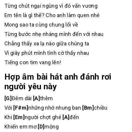
Từng chút ngại ngùng vì đó vấn vương
Em tên là gì thế? Cho anh làm quen nhé
Mong sao ta cùng chung lối về
Từng bước nhẹ nhàng mình đến với nhau
Chẳng thấy xa lạ nào giữa chúng ta
Vì giây phút mình tình cờ thấy nhau
Tiếng con tim vang lên!
Hợp âm bài hát anh đánh rơi
người yêu này
[G]
Đêm dài
[A]
thêm
Với
[F#m]
những nhớ nhung ban
[Bm]
chiều
Khi
[Em]
người chợt ghé
[A]
đến
Khiến em mơ
[D]
mộng