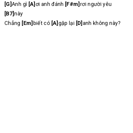
[G]
Anh gì
[A]
ơi anh đánh
[F#m]
rơi người yêu
[B7]
này
Chẳng
[Em]
biết có
[A]
gặp lại
[D]
anh không này?